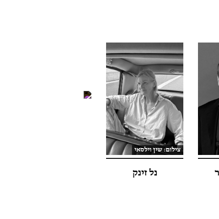
צילום: שין וילסאי
צילום: מייקל פריסט
ר
נל זינק
דארה הורן