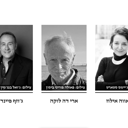
ג׳יימס סטארט
צילום: פאולה פוריני ביסון
צילום: ג׳ואל בנג׳מין
ווה אילוז
ארי דה לוקה
ג׳וזף פיינד