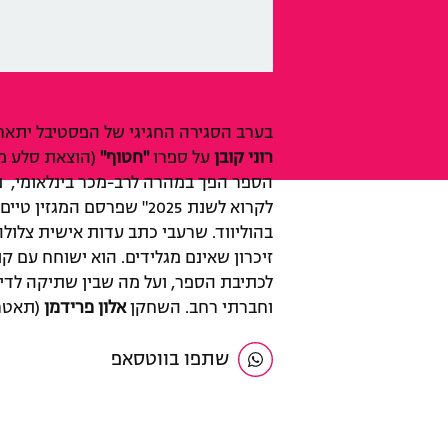
בערב הסגירה החגיגי של הפסטיבל יתא
רוני קובן
על ספרו
"חטוף"
(הוצאת סלע מא
לקרוא לשנת 2025" שפרסם המג
בהוליווד. שרעבי כתב עדות אישית צלולה
זיכרון שאינם מגלידים. הוא ישוחח עם ק
לכתיבת הספר, ועל מה שבין שתיקה לדיבו
וחברתי רחב.
השחקן
אלון פרידמן
(תאטרו
שתפו בווטסאפ