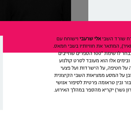
רח שורד השבי
אלי שרעבי
וישוחח עם
יר), המתאר את חוויותיו בשבי חמאס.
הספר הפך במהרה לרב-מכר בינלאומי, נבחר לרשימת "100 הספרים שחייבים
זין טיים ובימים אלו הוא מעובד לסרט קולנוע
 על חטיפה, על הישרדות ועל פצעי
ובן על המסע ממציאות השבי הקיצונית
ר ובין טראומה פרטית לסיפור אנושי
ן גשר) יקריא מהספר במהלך האירוע.