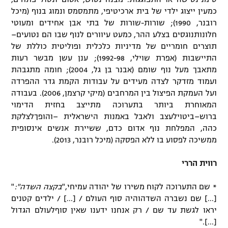
סימנינטישה או התפוגגות. מבנה נטוש, אטום ונטול פתחים,
כמעין ייצוג ילדי של בית ארכיטיפי, מתמסמס ונמוג בנוף (מיכל
רובנר, 1990); שורות-שורות של בתי אבן אחידים ומעוטי
חלונותנוגסים בצלע ההר, כמעט עיוורים לנוף שבו הם נטועים–
תוצרים חומריים של מדיניות כלכלית ופוליטית כוללת של
התיישבות (אפרת שוילי, 1992-98); ענן עשן מבשר רעות
מתאבך מעל נוף שומם (אבנר בן גל, 2004); חומה מתגבהת
ועמוד מזדקר לצדה מעידים על עבודות הקמת גדר ההפרדה
ועל העמקת הפיצול בין המרחבים (מיקי קרצמן, 2006). בעבודה
המאוחרת ביותר בתערוכה מתייצב בחזית הדימוי
ברוש–ביטוילעצב ולאבל באמנות הישראלית –והופךלצלקת
כהה, המפלחת נוף אדום כדם, ששיירת אנשים אינסופית
ממשיכה לפסוע בו ללא הפסקה (מיכל רובנר, 2013).
רווית הררי
* שם התערוכה לקוח משירו של יהודה עמיחי,"
בקצה השדה":
"
[...] שם נשברה השדהוהיה סוף העולם / [...] / ילדים קטנים
יראו לגשת עד שם / רק אנחנו ידענו שאין סוףלעולם הגדול
[...]."