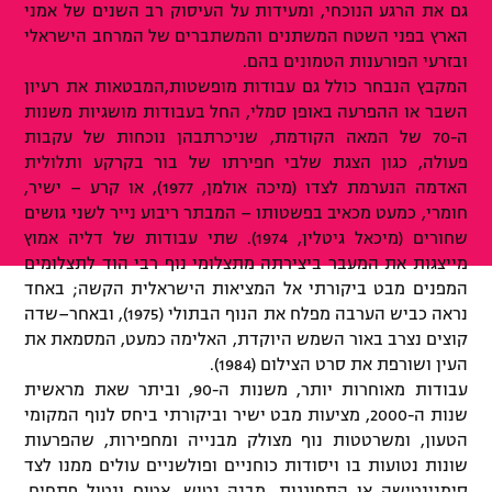
גם את הרגע הנוכחי, ומעידות על העיסוק רב השנים של אמני
הארץ בפני השטח המשתנים והמשתברים של המרחב הישראלי
ובזרעי הפורענות הטמונים בהם.
המקבץ הנבחר כולל גם עבודות מופשטות,המבטאות את רעיון
השבר או ההפרעה באופן סמלי, החל בעבודות מושגיות משנות
ה-70 של המאה הקודמת, שניכרתבהן נוכחות של עקבות
פעולה, כגון הצגת שלבי חפירתו של בור בקרקע ותלולית
האדמה הנערמת לצדו (מיכה אולמן, 1977), או קרע – ישיר,
חומרי, כמעט מכאיב בפשטותו – המבתר ריבוע נייר לשני גושים
שחורים (מיכאל גיטלין, 1974). שתי עבודות של דליה אמוץ
מייצגות את המעבר ביצירתה מתצלומי נוף רבי הוד לתצלומים
המפנים מבט ביקורתי אל המציאות הישראלית הקשה; באחד
נראה כביש הערבה מפלח את הנוף הבתולי (1975), ובאחר
–
שדה
קוצים נצרב באור השמש היוקדת, האלימה כמעט, המסמאת את
העין ושורפת את סרט הצילום (1984).
עבודות מאוחרות יותר, משנות ה-90, וביתר שאת מראשית
שנות ה-2000, מציעות מבט ישיר וביקורתי ביחס לנוף המקומי
הטעון, ומשרטטות נוף מצולק מבנייה ומחפירות, שהפרעות
שונות נטועות בו ויסודות כוחניים ופולשניים עולים ממנו לצד