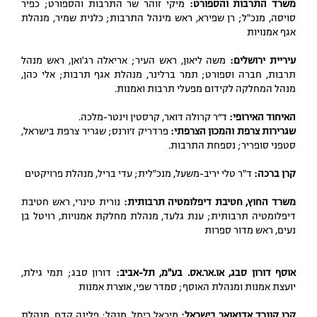
משרד התרבות והספורט:
מיקי זוהר שר התרבות והספורט; כפיר
סויסה, מנכ"ל; רן שפירא, ראש מינהל התרבות; כלנית שמיר, מנהלת
אגף אמנויות
עיריית ירושלים:
משה ליאון, ראש העיר; אריאלה רג'ואן, ראש מנהל
תרבות, חברה וספורט; תמר ברלינר, מנהלת אגף תרבות; אלי כהן,
מנהל המחלקה לקידום מפעלי תרבות ואמנות.
האיחוד האירופי:
ד״ר קרולה דואר, קרסטין וינטר-מלכה.
שגרירות צרפת והמכון הצרפתי:
פרדריק ז׳ורנס; שגריר צרפת בישראל,
סטפני סופריר; נספחת התרבות.
קרן ברכה:
ד"ר טלי יריב-משעל, מנכ"לית; עדי בריל, מנהלת פרויקטים
משרד החוץ, חטיבת דיפלומטיה תרבותית:
נורית טינרי, ראש חטיבת
דיפלומטיה תרבותית; ענת גלעד, מנהלת מחלקת אמנויות, רויטל בן
נעים, ראש מדור ספרות
אוסף דורון סבג, או.אר.אס. בע"מ, תל-אביב:
דורון סבג; תמי גילת,
יועצת אמנות ומנהלת האוסף; סמדר שפי, אוצרת אמנות
קרן קונרד אדנאואר בישראל:
מיכאל רימל, מנהל; פלינה קדם, מנהלת