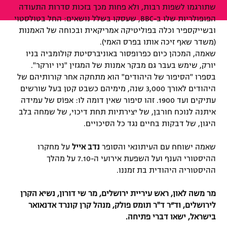
שתורגמו לשפות רבות, ולא פחות מכך בזכות סדרות התעודה
הפופולריות שלו ב-BBC, שעסקו בשלל נושאים: החל בטולסטוי
ובשייקספיר וכלה בפוליטיקה אמריקאית ובכוחה של האמנות
(משדר שאף זיכה אותו בפרס האמי).
שאמה, המכהן כיום כפרופסור באוניברסיטת קולומביה בניו
יורק, שימש בעבר גם מבקר אמנות של המגזין "ניו יורקר".
בספרו "הסיפור של היהודים" הוא מתחקה אחר קורותיהם של
היהודים לאורך 3,000 שנה, מימיהם כשבט קטן בעל שורשים
עתיקים ועד 1900. זהו סיפור שאין דומה לו: אפּוֹס של עמידה
איתנה לנוכח חורבן, של יצירתיות תחת דיכוי, של שמחה בלב
היגון, של דבקות בחיים נגד כל הסיכויים.
שאמה ישוחח עם העיתונאי והסופר
נדב אייל
על מחקרו
ההיסטורי הענף ועל השפעת אירועי ה-7.10 על מהלך
ההיסטוריה היהודית בת זמננו.
מר משה לאון, ראש עיריית ירושלים, מר שי דורון, נשיא הקרן
לירושלים, וד״ר ד"ר תומס פולק, מנהל קרן קונרד אדנאואר
בישראל, ישאו דברי פתיחה.