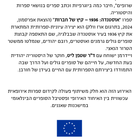
שרופים", חיבר כמה ביוגרפיות וכתב ספרים בנושאי ספרות
והיסטוריה.
ספרו "
אוסטנדה: 1936 – קיץ של חברות
" (הוצאת אפרסמון,
2024, בתרגום ארז וולק) הוא יצירה עיונית-ספרותית המתארת
את קיץ 1936 בעיר אוסטנדה שבבלגיה, שם התאספה קבוצת
סופרים גולים גרמנים ואוסטרים, רובם יהודים, שנמלטו ממשטר
הטרור הנאצי.
ויידרמן ישוחח עם
ד"ר שטפן ליט
, חוקר של היסטוריה יהודית
בעת החדשה, על חייהם של סופרים גולים ועל הדרך שבה
התמודדו ביצירתם הספרותית עם החיים בעידן של חורבן.
האירוע הזה הוא חלק משיתוף פעולה לקידום ספרות אירופאית
עכשווית בין האיחוד האירופי ופסטיבל הסופרים הבינלאומי
במישכנות שאננים.