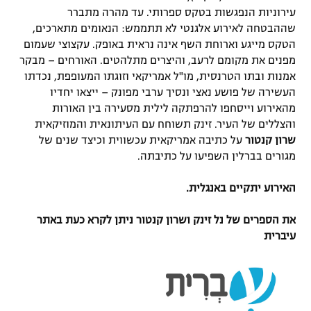
עירוניות הנפגשות בטקס ספרותי. עד מהרה מתברר
שההבטחה לאירוע אלגנטי לא תתממש: הנאומים מתארכים,
הטקס מייגע וארוחת השף אינה נראית באופק. עקצוצי שעמום
מפנים את מקומם לרעב, והיצרים מתלהטים. האורחים – מבקר
אמנות ובתו הטרנסית, מו"ל אמריקאי וזוגתו המעופפת, נכדתו
העשירה של פושע נאצי ונסיך ערבי מפונק – ייצאו יחדיו
מהאירוע וייסחפו להרפתקה לילית מסעירה בין האורות
והצללים של העיר. זינק תשוחח עם העיתונאית והמוזיקאית
שרון קנטור
על כתיבה אמריקאית עכשווית וכיצד שנים של
מגורים בברלין השפיעו על כתיבתה.
האירוע יתקיים באנגלית.
את הספרים של נל זינק ושרון קנטור ניתן לקרא כעת
באתר
עיברית