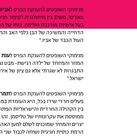
מנימוקי השופטים להענקת הפרס ל
אבישי
מאדים', משלב בין מיתולוגיה לסיפור חניכ
בעל אישיות מורכבת ואלימה. כוחו של 
הדחייה והמשיכה של הבן כלפי האב והת
העול הכבד של אביו."
מנימוקי השופטים להענקת הפרס ל
ענת ל
המוזר והמיוחד של ילדה רגישת- מבט נפר
ישראל."
מנימוקי השופטים להענקת הפרס ל
תמר 
פעלים חרדי שידו בכל, היא העומדת במ
בין הקהילה החרדית והישראליות הפתוח
ממוססת את עקרונותיו של טליסמן. זהו 
יצרים והמחיר שמוכנים לשלם למען האהב
הרמת כוסית חגיגית ושיחה לכבוד שני ה