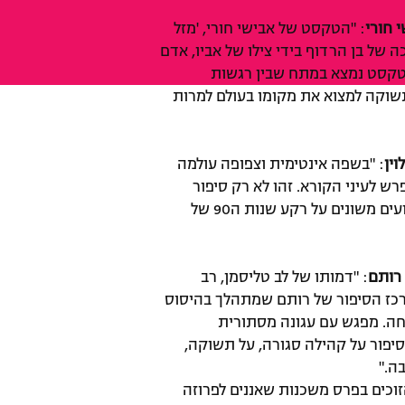
 חורי
: "הטקסט של אבישי חורי, 'מזל
ה של בן הרדוף בידי צילו של אביו, אדם
הטקסט נמצא במתח שבין רגשות
שוקה למצוא את מקומו בעולם למרות
וין
: "בשפה אינטימית וצפופה עולמה
ש לעיני הקורא. זהו לא רק סיפור
התבגרות לא שגרתי אלא גם ציון של אירועים משונים על רקע שנות ה90 של
רותם
: "דמותו של לב טליסמן, רב
רכז הסיפור של רותם שמתהלך בהיסוס
ה. מפגש עם עגונה מסתורית
סיפור על קהילה סגורה, על תשוקה,
ה."
זוכים בפרס משכנות שאננים לפרוזה