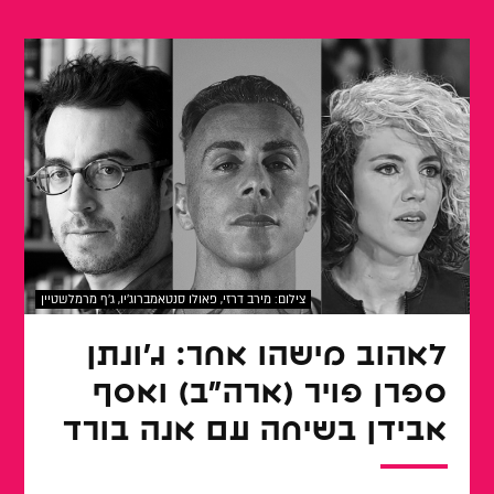
צילום: מירב דרזי, פאולו סנטאמברוג'יו, ג'ף מרמלשטיין
לאהוב מישהו אחר: ג'ונתן
ספרן פויר (ארה"ב) ואסף
אבידן בשיחה עם אנה בורד