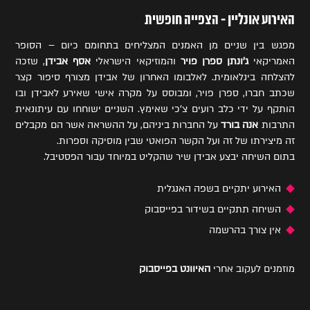
האירוע אונליין - הצפייה חופשית
מפגש בין שניים מן האמנים המצליחים בתחומם כיום – הסופר
האמריקאי
ג'ונתן ספרן פויר
והמוזיקאי הישראלי
אסף אבידן
, שזכה
להצלחה בינלאומית. לאלבומו האחרון של אבידן מצורף סיפור קצר
שכתב חברו, ספרן פויר, ומבוסס על מקרה אישי שאירע לאבידן ובו
הותקף על ידי כלב רועים צ'כי שאימץ. השניים ישוחחו עם עיתונאית
התרבות
אנה בורד
על החברות ביניהם, על ההשראה אשר הם מקבלים
זה מיצירתו של זה ועל הקשר הפואטי שבין מוסיקה וספרות.
בתום השיחה יבצע אבידן שיר שהקליט במיוחד עבור הפסטיבל.
האירוע יתקיים בשפה האנגלית
השיחה תתקיים בשידור בפייסבוק
אין צורך בהרשמה
מוזמנים לעקוב אחרי
האיוונט בפייסבוק